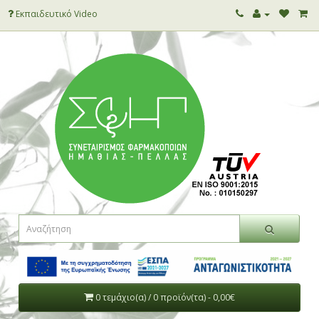
Εκπαιδευτικό Video
0 τεμάχιο(α) / 0 προϊόν(τα) - 0,00€