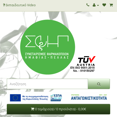
Εκπαιδευτικό Video
0 τεμάχιο(α) / 0 προϊόν(τα) - 0,00€