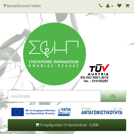
Εκπαιδευτικό Video
0 τεμάχιο(α) / 0 προϊόν(τα) - 0,00€