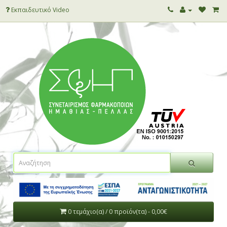
Εκπαιδευτικό Video
0 τεμάχιο(α) / 0 προϊόν(τα) - 0,00€