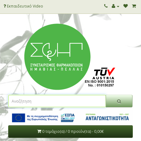
Εκπαιδευτικό Video
0 τεμάχιο(α) / 0 προϊόν(τα) - 0,00€