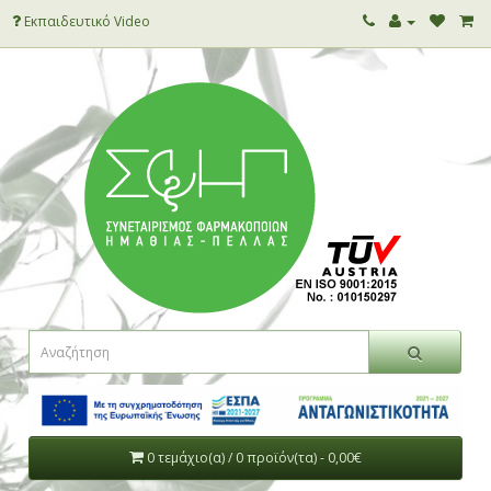
Εκπαιδευτικό Video
0 τεμάχιο(α) / 0 προϊόν(τα) - 0,00€