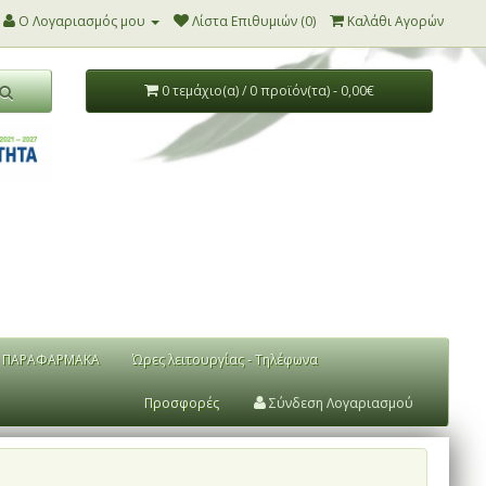
Ο Λογαριασμός μου
Λίστα Επιθυμιών (0)
Καλάθι Αγορών
0 τεμάχιο(α) / 0 προϊόν(τα) - 0,00€
ΠΑΡΑΦΑΡΜΑΚΑ
Ώρες λειτουργίας - Τηλέφωνα
Προσφορές
Σύνδεση Λογαριασμού