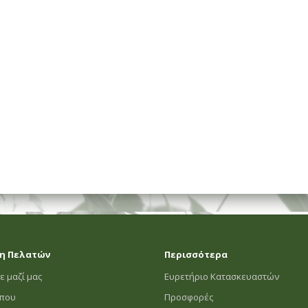
ΗΜΑΤΟΣ
η Πελατών
Περισσότερα
ε μαζί μας
Ευρετήριο Κατασκευαστών
οπου
Προσφορές