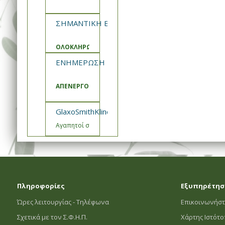
ΣΗΜΑΝΤΙΚΗ ΕΝΗΜΕΡΩΣΗ ΣΦΗΠ
ΟΛΟΚΛΗΡΩΣΗ ΑΝΑΒΑΘΜΙΣΗΣ ΚΑΙ ΣΥΝΤΗΡΗΣΗΣ ΣΥΣΤ
ΕΝΗΜΕΡΩΣΗ ΣΦΗΠ
ΑΠΕΝΕΡΓΟΠΟΙΗΣΗ ΚΑΛΑΘΙΑ ΠΡΟΣΦΟΡΩΝ
GlaxoSmithKline- Εμβόλιο Engerix Ενημέρωση
Αγαπητοί συνεργάτες,
Πληροφορίες
Εξυπηρέτησ
Ώρες λειτουργίας - Τηλέφωνα
Επικοινωνήστ
Σχετικά με τον Σ.Φ.Η.Π.
Χάρτης Ιστότ