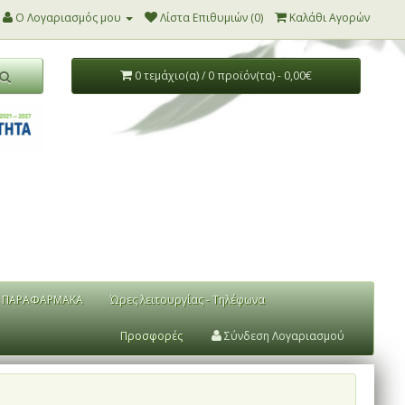
Ο Λογαριασμός μου
Λίστα Επιθυμιών (0)
Καλάθι Αγορών
0 τεμάχιο(α) / 0 προϊόν(τα) - 0,00€
ΠΑΡΑΦΑΡΜΑΚΑ
Ώρες λειτουργίας - Τηλέφωνα
Προσφορές
Σύνδεση Λογαριασμού