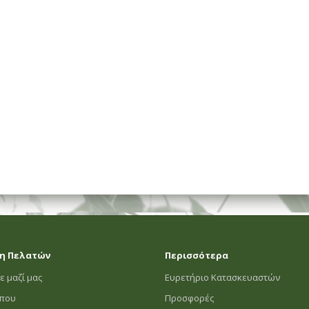
ΗΜΑΤΟΣ
η Πελατών
Περισσότερα
ε μαζί μας
Ευρετήριο Κατασκευαστών
οπου
Προσφορές