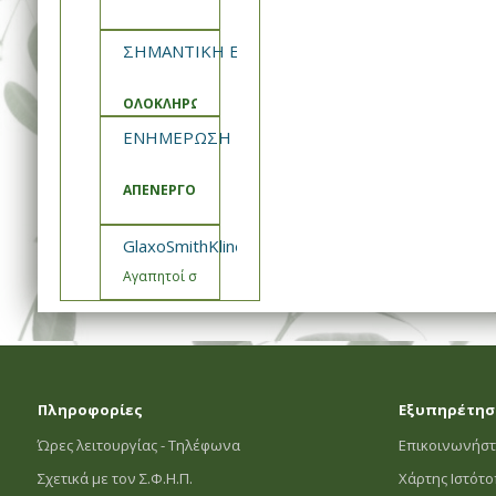
ΣΗΜΑΝΤΙΚΗ ΕΝΗΜΕΡΩΣΗ ΣΦΗΠ
ΟΛΟΚΛΗΡΩΣΗ ΑΝΑΒΑΘΜΙΣΗΣ ΚΑΙ ΣΥΝΤΗΡΗΣΗΣ ΣΥΣΤ
ΕΝΗΜΕΡΩΣΗ ΣΦΗΠ
ΑΠΕΝΕΡΓΟΠΟΙΗΣΗ ΚΑΛΑΘΙΑ ΠΡΟΣΦΟΡΩΝ
GlaxoSmithKline- Εμβόλιο Engerix Ενημέρωση
Αγαπητοί συνεργάτες,
Πληροφορίες
Εξυπηρέτησ
Ώρες λειτουργίας - Τηλέφωνα
Επικοινωνήστ
Σχετικά με τον Σ.Φ.Η.Π.
Χάρτης Ιστότ