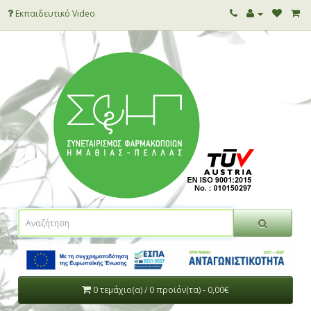
Εκπαιδευτικό Video
0 τεμάχιο(α) / 0 προϊόν(τα) - 0,00€