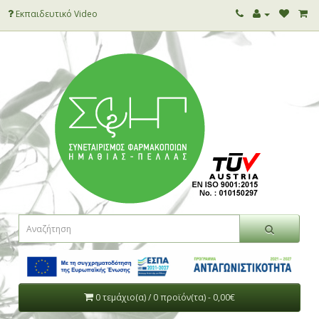
Εκπαιδευτικό Video
0 τεμάχιο(α) / 0 προϊόν(τα) - 0,00€