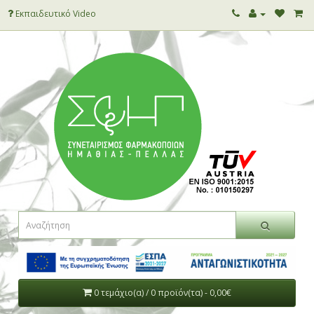
Εκπαιδευτικό Video
0 τεμάχιο(α) / 0 προϊόν(τα) - 0,00€