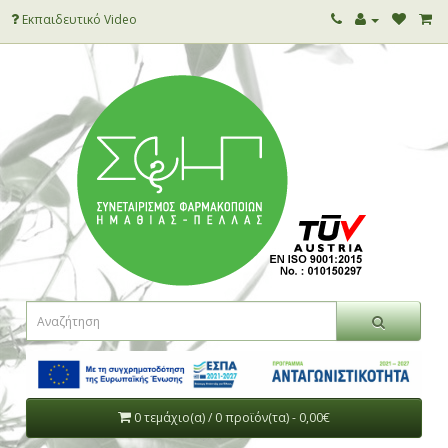
Εκπαιδευτικό Video
0 τεμάχιο(α) / 0 προϊόν(τα) - 0,00€