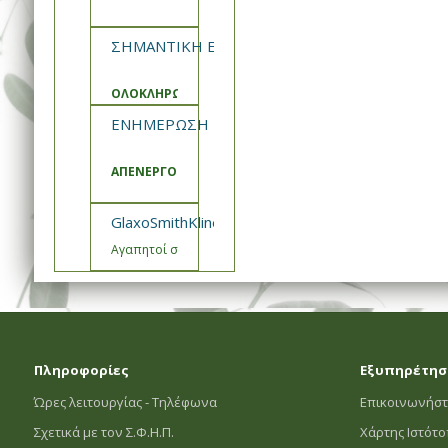
ΣΗΜΑΝΤΙΚΗ ΕΝΗΜΕΡΩΣΗ ΣΦΗΠ
ΟΛΟΚΛΗΡΩΣΗ ΑΝΑΒΑΘΜΙΣΗΣ ΚΑΙ ΣΥΝΤΗΡΗΣΗΣ ΣΥΣΤ
ΕΝΗΜΕΡΩΣΗ ΣΦΗΠ
ΑΠΕΝΕΡΓΟΠΟΙΗΣΗ ΚΑΛΑΘΙΑ ΠΡΟΣΦΟΡΩΝ
GlaxoSmithKline- Εμβόλιο Engerix Ενημέρωση
Αγαπητοί συνεργάτες,
Πληροφορίες
Εξυπηρέτησ
Ώρες λειτουργίας - Τηλέφωνα
Επικοινωνήστ
Σχετικά με τον Σ.Φ.Η.Π.
Χάρτης Ιστότ