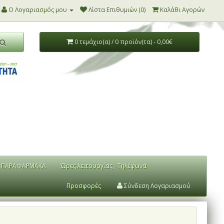
Ο Λογαριασμός μου
Λίστα Επιθυμιών (0)
Καλάθι Αγορών
0 τεμάχιο(α) / 0 προϊόν(τα) - 0,00€
ΠΑΡΑΦΑΡΜΑΚΑ
Ώρες λειτουργίας - Τηλέφωνα
Προσφορές
Σύνδεση Λογαριασμού