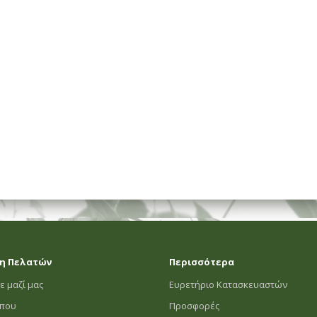
ΗΜΑΤΟΣ
η Πελατών
Περισσότερα
ε μαζί μας
Ευρετήριο Κατασκευαστών
οπου
Προσφορές