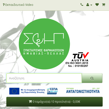
Εκπαιδευτικό Video
0 τεμάχιο(α) / 0 προϊόν(τα) - 0,00€