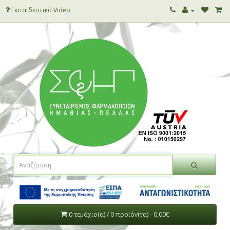
Εκπαιδευτικό Video
0 τεμάχιο(α) / 0 προϊόν(τα) - 0,00€