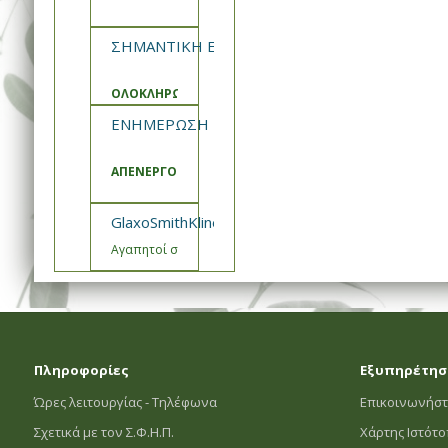
ΣΗΜΑΝΤΙΚΗ ΕΝΗΜΕΡΩΣΗ ΣΦΗΠ
ΟΛΟΚΛΗΡΩΣΗ ΑΝΑΒΑΘΜΙΣΗΣ ΚΑΙ ΣΥΝΤΗΡΗΣΗΣ ΣΥΣΤ
ΕΝΗΜΕΡΩΣΗ ΣΦΗΠ
ΑΠΕΝΕΡΓΟΠΟΙΗΣΗ ΚΑΛΑΘΙΑ ΠΡΟΣΦΟΡΩΝ
GlaxoSmithKline- Εμβόλιο Engerix Ενημέρωση
Αγαπητοί συνεργάτες,
Πληροφορίες
Εξυπηρέτησ
Ώρες λειτουργίας - Τηλέφωνα
Επικοινωνήστ
Σχετικά με τον Σ.Φ.Η.Π.
Χάρτης Ιστότ