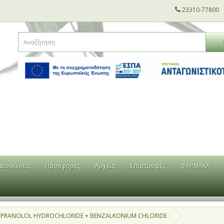
23310-77800
ακοινώσεις
Προσφορές
Αρχεία
Επιστροφές
ΦΑΡΜΑΚΑ
IPRANOLOL HYDROCHLORIDE + BENZALKONIUM CHLORIDE