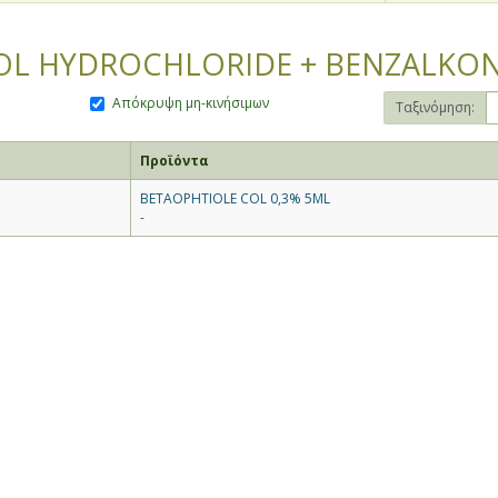
L HYDROCHLORIDE + BENZALKON
Απόκρυψη μη-κινήσιμων
Ταξινόμηση:
Προϊόντα
BETAOPHTIOLE COL 0,3% 5ML
-
θίας και Πέλλας