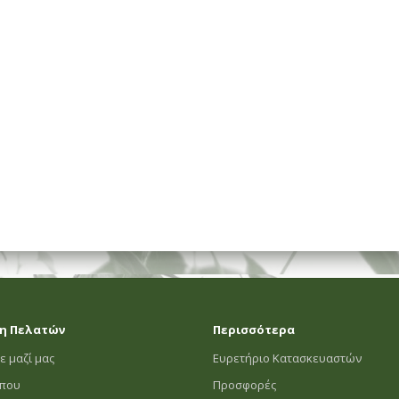
ΗΜΑΤΟΣ
η Πελατών
Περισσότερα
ε μαζί μας
Ευρετήριο Κατασκευαστών
οπου
Προσφορές