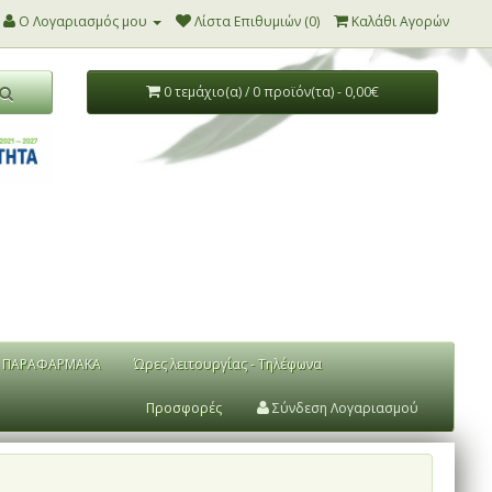
Ο Λογαριασμός μου
Λίστα Επιθυμιών (0)
Καλάθι Αγορών
0 τεμάχιο(α) / 0 προϊόν(τα) - 0,00€
ΠΑΡΑΦΑΡΜΑΚΑ
Ώρες λειτουργίας - Τηλέφωνα
Προσφορές
Σύνδεση Λογαριασμού