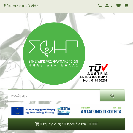
Εκπαιδευτικό Video
0 τεμάχιο(α) / 0 προϊόν(τα) - 0,00€