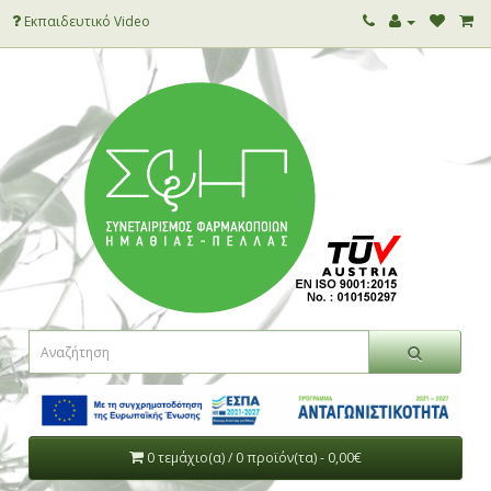
Εκπαιδευτικό Video
0 τεμάχιο(α) / 0 προϊόν(τα) - 0,00€