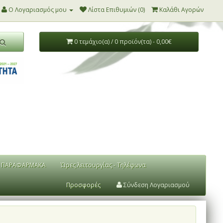
Ο Λογαριασμός μου
Λίστα Επιθυμιών (0)
Καλάθι Αγορών
0 τεμάχιο(α) / 0 προϊόν(τα) - 0,00€
ΠΑΡΑΦΑΡΜΑΚΑ
Ώρες λειτουργίας - Τηλέφωνα
Προσφορές
Σύνδεση Λογαριασμού