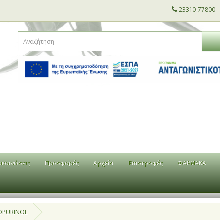
23310-77800
ακοινώσεις
Προσφορές
Αρχεία
Επιστροφές
ΦΑΡΜΑΚΑ
OPURINOL