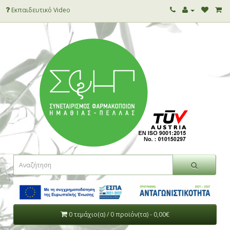
Εκπαιδευτικό Video
0 τεμάχιο(α) / 0 προϊόν(τα) - 0,00€