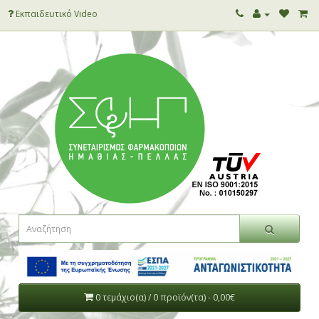
Εκπαιδευτικό Video
0 τεμάχιο(α) / 0 προϊόν(τα) - 0,00€