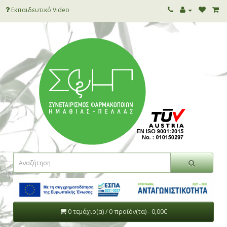
Εκπαιδευτικό Video
0 τεμάχιο(α) / 0 προϊόν(τα) - 0,00€