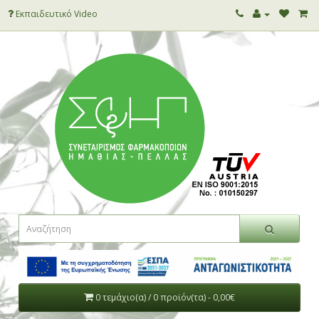
Εκπαιδευτικό Video
0 τεμάχιο(α) / 0 προϊόν(τα) - 0,00€