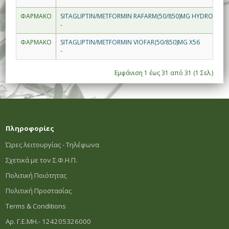
ΦΑΡΜΑΚΟ
SITAGLIPTIN/METFORMIN RAFARM(50/850)MG HYDROCHLO
-
ΦΑΡΜΑΚΟ
SITAGLIPTIN/METFORMIN VIOFAR(50/850)MG X56
-
Εμφάνιση 1 έως 31 από 31 (1 Σελ.)
Πληροφορίες
Ώρες λειτουργίας - Τηλέφωνα
Σχετικά με τον Σ.Φ.Η.Π.
Πολιτική Ποιότητας
Πολιτική Προστασίας
Terms & Conditions
Αρ. Γ.Ε.ΜΗ.- 124205326000