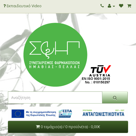
Εκπαιδευτικό Video
0 τεμάχιο(α) / 0 προϊόν(τα) - 0,00€