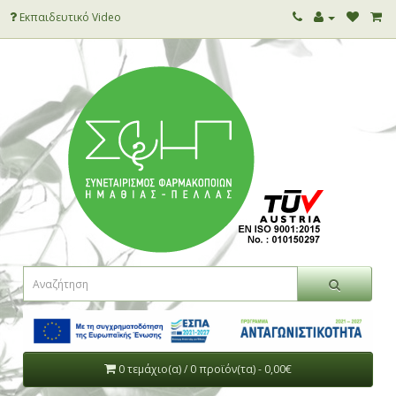
Εκπαιδευτικό Video
0 τεμάχιο(α) / 0 προϊόν(τα) - 0,00€