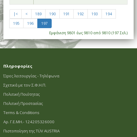
|<
<
189
190
191
192
193
194
195
196
197
Εμφάνιση 9801 έως 9810 από 9810 (197 Σελ.)
Πληροφορίες
Ώρες λειτουργίας - Τηλέφωνα
Σχετικά με τον Σ.Φ.Η.Π.
Πολιτική Ποιότητας
Πολιτική Προστασίας
Terms & Conditions
Αρ. Γ.Ε.ΜΗ.- 124205326000
Πιστοποίηση της TÜV AUSTRIA