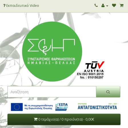
Εκπαιδευτικό Video
0 τεμάχιο(α) / 0 προϊόν(τα) - 0,00€