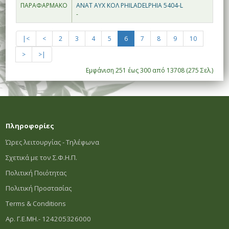
ΠΑΡΑΦΑΡΜΑΚΟ
ANAT ΑΥΧ ΚΟΛ PHILADELPHIA 5404-L
-
|<
<
2
3
4
5
6
7
8
9
10
>
>|
Εμφάνιση 251 έως 300 από 13708 (275 Σελ.)
Πληροφορίες
Ώρες λειτουργίας - Τηλέφωνα
Σχετικά με τον Σ.Φ.Η.Π.
Πολιτική Ποιότητας
Πολιτική Προστασίας
Terms & Conditions
Αρ. Γ.Ε.ΜΗ.- 124205326000