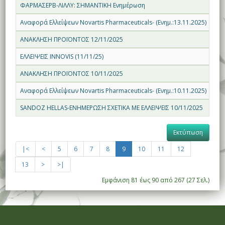
ΦΑΡΜΑΣΕΡΒ-ΛΙΛΛΥ: ΣΗΜΑΝΤΙΚΗ Ενημέρωση
17.
Αναφορά Ελλείψεων Novartis Pharmaceuticals- (Ενημ.:13.11.2025)
13.
ΑΝΑΚΛΗΣΗ ΠΡΟΪΟΝΤΟΣ 12/11/2025
12.
ΕΛΛΕΙΨΕΙΣ INNOVIS (11/11/25)
11.
ΑΝΑΚΛΗΣΗ ΠΡΟΪΟΝΤΟΣ 10/11/2025
10.
Αναφορά Ελλείψεων Novartis Pharmaceuticals- (Ενημ.:10.11.2025)
10.
SANDOZ HELLAS-ΕΝΗΜΕΡΩΣΗ ΣΧΕΤΙΚΑ ΜΕ ΕΛΛΕΙΨΕΙΣ 10/11/2025
10.
Εκτύπωση
|<
<
5
6
7
8
9
10
11
12
13
>
>|
Εμφάνιση 81 έως 90 από 267 (27 Σελ.)