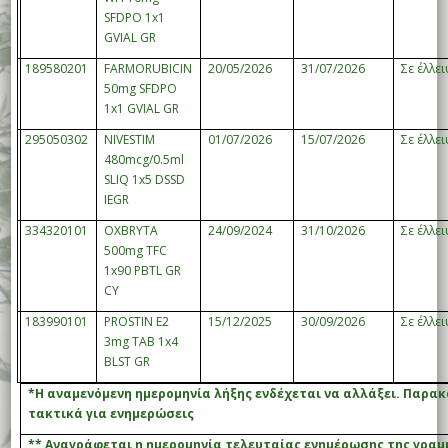
SFDPO 1x1
GVIAL GR
189580201
FARMORUBICIN
20/05/2026
31/07/2026
Σε έλλε
50mg SFDPO
1x1 GVIAL GR
295050302
NIVESTIM
01/07/2026
15/07/2026
Σε έλλε
480mcg/0.5ml
SLIQ 1x5 DSSD
IEGR
334320101
OXBRYTA
24/09/2024
31/10/2026
Σε έλλε
500mg TFC
1x90 PBTL GR
CY
183990101
PROSTIN E2
15/12/2025
30/09/2026
Σε έλλε
3mg TAB 1x4
BLST GR
*Η αναμενόμενη ημερομηνία λήξης ενδέχεται να αλλάξει. Παρα
τακτικά για ενημερώσεις
** Αναγράφεται η ημερομηνία τελευταίας ενημέρωσης της γραμ