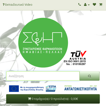
Εκπαιδευτικό Video
0 τεμάχιο(α) / 0 προϊόν(τα) - 0,00€