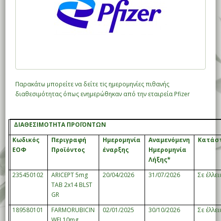
Παρακάτω μπορείτε να δείτε τiς ημερομηνίες πιθανής
διαθεσιμότητας όπως ενημερώθηκαν από την εταιρεία Pfizer
ΔΙΑΘΕΣΙΜΟΤΗΤΑ ΠΡΟΪΟΝΤΩΝ
Κωδικός
Περιγραφή
Ημερομηνία
Αναμενόμενη
Κατάσ
ΕΟΦ
Προϊόντος
έναρξης
Ημερομηνία
Λήξης*
235450102
ARICEPT 5mg
20/04/2026
31/07/2026
Σε έλλε
TAB 2x14 BLST
GR
189580101
FARMORUBICIN
02/01/2025
30/10/2026
Σε έλλε
WFI 10mg