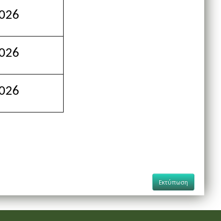
026
026
026
Εκτύπωση