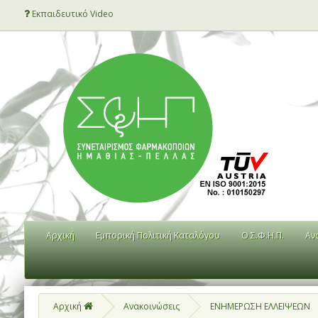
Εκπαιδευτικό Video
Αρχική
Εμπορική Πολιτική Καταλόγου
Ο Σ.Φ.Η.Π.
Αν
Αρχική
Ανακοινώσεις
ΕΝΗΜΕΡΩΣΗ ΕΛΛΕΙΨΕΩΝ