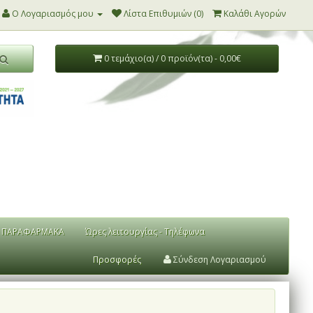
Ο Λογαριασμός μου
Λίστα Επιθυμιών (0)
Καλάθι Αγορών
0 τεμάχιο(α) / 0 προϊόν(τα) - 0,00€
ΠΑΡΑΦΑΡΜΑΚΑ
Ώρες λειτουργίας - Τηλέφωνα
Προσφορές
Σύνδεση Λογαριασμού