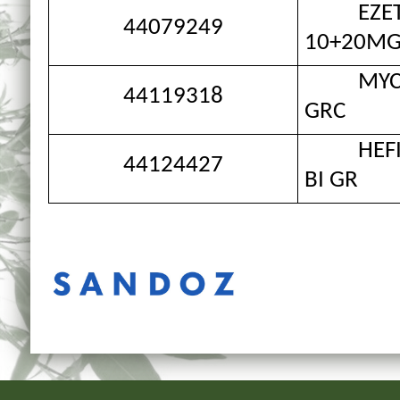
EZETIM
44079249
10+20MG
MYCAMI
44119318
GRC
HEFIYA
44124427
BI GR