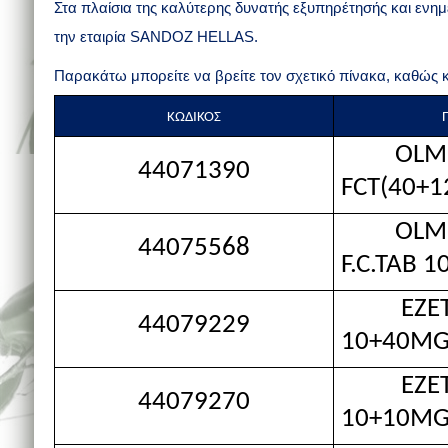
Στα πλαίσια της καλύτερης δυνατής εξυπηρέτησής και ενη
την εταιρία SANDOZ HELLAS.
Παρακάτω μπορείτε να βρείτε τον σχετικό πίνακα, καθώς 
ΚΩΔΙΚΟΣ
OLMESA
44071390
FCT(40+1
OLMES
44075568
F.C.TAB 
EZETIM
44079229
10+40MG
EZETIM
44079270
10+10MG