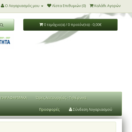
Ο Λογαριασμός μου
Λίστα Επιθυμιών (0)
Καλάθι Αγορών
0 τεμάχιο(α) / 0 προϊόν(τα) - 0,00€
ΠΑΡΑΦΑΡΜΑΚΑ
Ώρες λειτουργίας - Τηλέφωνα
Προσφορές
Σύνδεση Λογαριασμού