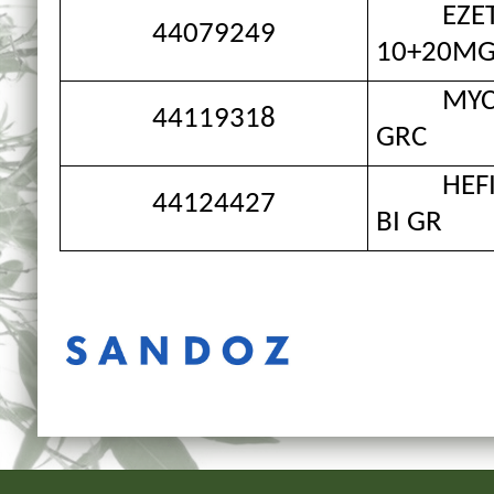
EZETIM
44079249
10+20MG
MYCAMI
44119318
GRC
HEFIYA
44124427
BI GR