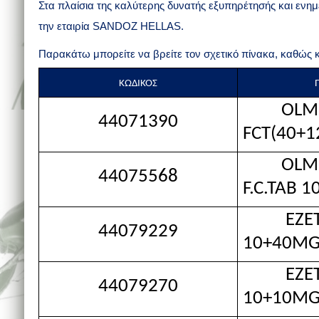
Στα πλαίσια της καλύτερης δυνατής εξυπηρέτησής και ενη
την εταιρία SANDOZ HELLAS.
Παρακάτω μπορείτε να βρείτε τον σχετικό πίνακα, καθώς 
ΚΩΔΙΚΟΣ
OLMESA
44071390
FCT(40+1
OLMES
44075568
F.C.TAB 
EZETIM
44079229
10+40MG
EZETIM
44079270
10+10MG