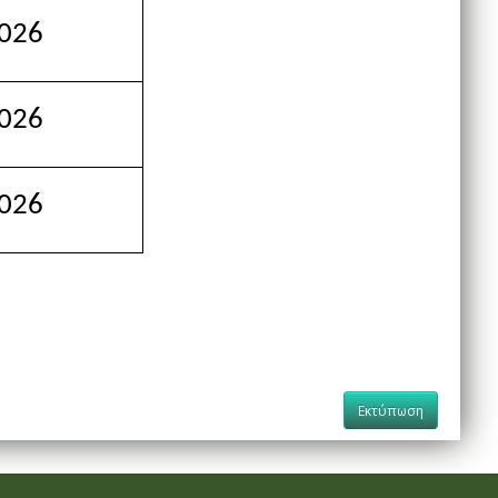
026
026
026
Εκτύπωση