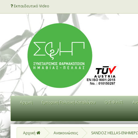
Εκπαιδευτικό Video
Αρχική
Εμπορική Πολιτική Καταλόγου
Ο Σ.Φ.Η.Π.
Αν
Αρχική
Ανακοινώσεις
SANDOZ HELLAS-ΕΝΗΜΕΡΩΣΗ